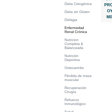
Dieta Cetogénica
PR
O
Dieta sin Gluten
MI
Disfagia
Enfermedad
Renal Crónica
Nutricion
Completa &
Balanceada
Nutrición
Deportiva
Osteoartritis
Pérdida de masa
muscular
Recuperación
Cirugía
Refuerzo
Inmunológico
Salud