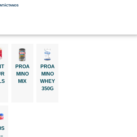
NTÁCTANOS
NT
PROA
PROA
UR
MINO
MINO
LS
MIX
WHEY
350G
OS
 –