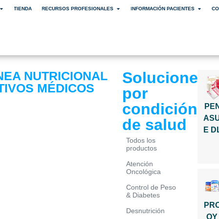
TIENDA
RECURSOS PROFESIONALES
INFORMACIÓN PACIENTES
CO
NEA NUTRICIONAL
Soluciones
ITIVOS MÉDICOS
por
condición
PE
AS
de salud
E D
Todos los
productos
Atención
Oncológica
Control de Peso
& Diabetes
PR
Desnutrición
OY